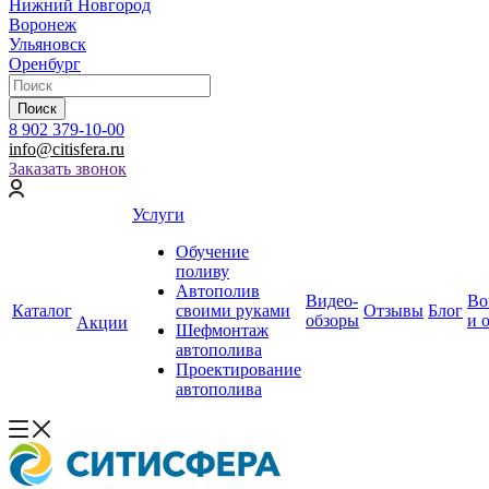
Нижний Новгород
Воронеж
Ульяновск
Оренбург
Поиск
8 902 379-10-00
info@citisfera.ru
Заказать звонок
Услуги
Обучение
поливу
Автополив
Видео-
Во
Каталог
своими руками
Отзывы
Блог
обзоры
и 
Акции
Шефмонтаж
автополива
Проектирование
автополива