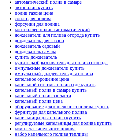
автоматический полив в самаре
автополив купить
полив газона цена
сопло для полива
форсунки для полива
контроллер полива автоматический
дождеватели для полива огорода купить
дождеватель для газона
дождеватель садовый
дождеватель самара
купить дождеватель
купить разбрызгиватель для полива огорода
импульсные дождеватели купить
импульсный дождеватель для полива
капельное орошение цена
капельной системы полива где купить
капельный полив в самаре купить
капельный полив запчасти
капельный полив цена
оборудование для капельного полива купить
фурнитура для капельного полива
капельницы для полива купить
регулируемые капельницы для полива купить
комплект капельного полива
набор капельного полива теплицы