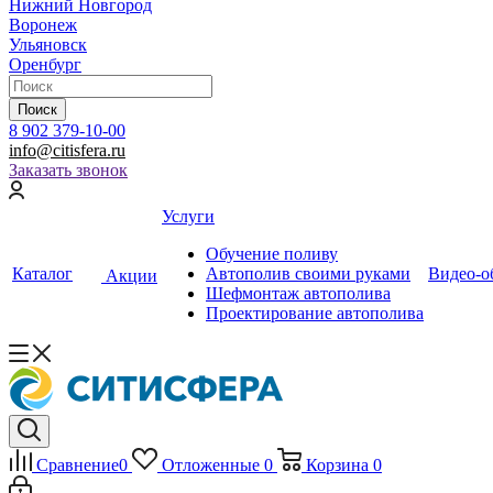
Нижний Новгород
Воронеж
Ульяновск
Оренбург
Поиск
8 902 379-10-00
info@citisfera.ru
Заказать звонок
Услуги
Обучение поливу
Каталог
Автополив своими руками
Видео-о
Акции
Шефмонтаж автополива
Проектирование автополива
Сравнение
0
Отложенные
0
Корзина
0