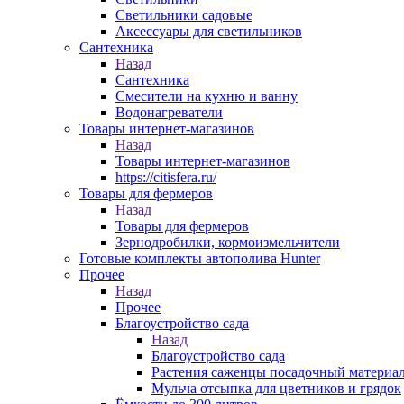
Светильники садовые
Аксессуары для светильников
Сантехника
Назад
Сантехника
Смесители на кухню и ванну
Водонагреватели
Товары интернет-магазинов
Назад
Товары интернет-магазинов
https://citisfera.ru/
Товары для фермеров
Назад
Товары для фермеров
Зернодробилки, кормоизмельчители
Готовые комплекты автополива Hunter
Прочее
Назад
Прочее
Благоустройство сада
Назад
Благоустройство сада
Растения саженцы посадочный материа
Мульча отсыпка для цветников и грядок