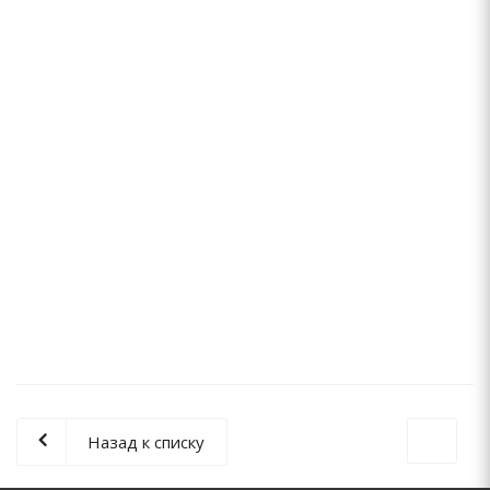
Блок автоматики VT.EPC2.06.0 VALTEC для насоса
3 996
руб.
/шт.
Назад к списку