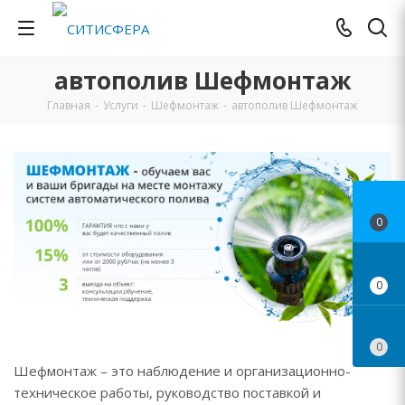
автополив Шефмонтаж
Главная
-
Услуги
-
Шефмонтаж
-
автополив Шефмонтаж
0
0
0
Шефмонтаж – это наблюдение и организационно-
техническое работы, руководство поставкой и