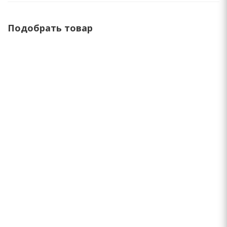
Подобрать товар
Спринклер PROS-04 Н=10см HUNTER
419
руб.
/шт.